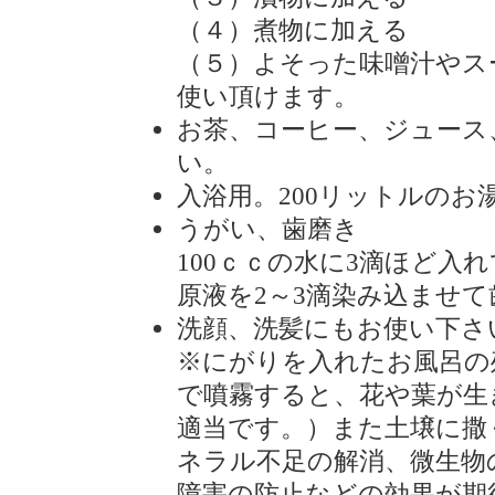
（４）煮物に加える
（５）よそった味噌汁やス
使い頂けます。
お茶、コーヒー、ジュース
い。
入浴用。200リットルのお湯
うがい、歯磨き
100ｃｃの水に3滴ほど
原液を2～3滴染み込ませ
洗顔、洗髪にもお使い下さ
※にがりを入れたお風呂の
で噴霧すると、花や葉が生き
適当です。）また土壌に撒
ネラル不足の解消、微生物
障害の防止などの効果が期