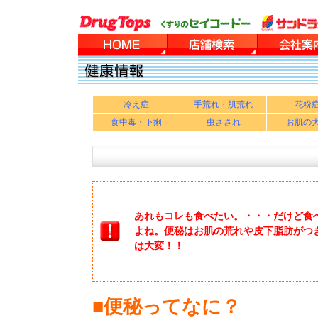
冷え症
手荒れ・肌荒れ
花粉
食中毒・下痢
虫さされ
お肌の
あれもコレも食べたい。・・・だけど食
よね。便秘はお肌の荒れや皮下脂肪がつ
は大変！！
■便秘ってなに？