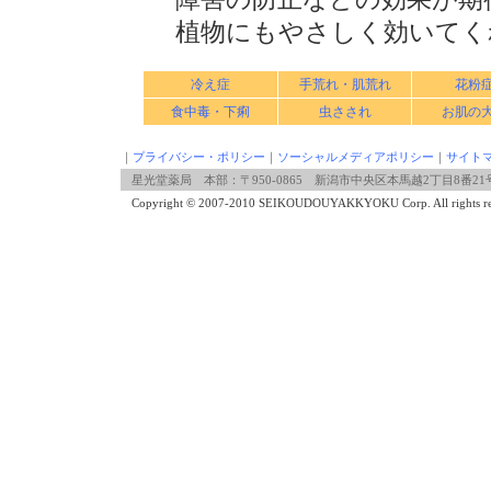
植物にもやさしく効いてく
冷え症
手荒れ・肌荒れ
花粉
食中毒・下痢
虫さされ
お肌の
｜
プライバシー・ポリシー
｜
ソーシャルメディアポリシー
｜
サイト
星光堂薬局 本部：〒950-0865 新潟市中央区本馬越2丁目8番21号 2階 TE
Copyright © 2007-2010 SEIKOUDOUYAKKYOKU Corp. All rights re