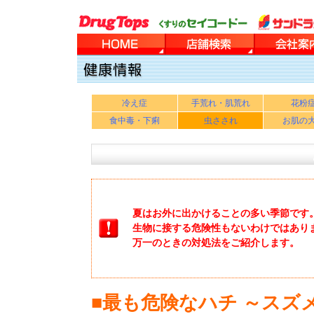
冷え症
手荒れ・肌荒れ
花粉
食中毒・下痢
虫さされ
お肌の
夏はお外に出かけることの多い季節です
生物に接する危険性もないわけではあり
万一のときの対処法をご紹介します。
■最も危険なハチ ～スズ