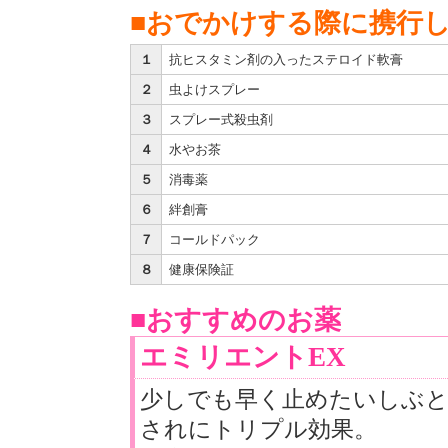
■おでかけする際に携行
１
抗ヒスタミン剤の入ったステロイド軟膏
２
虫よけスプレー
３
スプレー式殺虫剤
４
水やお茶
５
消毒薬
６
絆創膏
７
コールドパック
８
健康保険証
■おすすめのお薬
エミリエントEX
少しでも早く止めたいしぶ
されにトリプル効果。