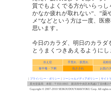
質でもよくでる方がいらっし
かなか疲れが取れない”、”
メ”などという方は一度、医
思います。
今日のカラダ、明日のカラダ
とうまくつきあえるようにし
冷え症
手荒れ・肌荒れ
花粉
食中毒・下痢
虫さされ
お肌の
｜
プライバシー・ポリシー
｜
ソーシャルメディアポリシー
｜
サイト
星光堂薬局 本部：〒950-0865 新潟市中央区本馬越2丁目8番21号 2階 TE
Copyright © 2007-2010 SEIKOUDOUYAKKYOKU Corp. All rights re